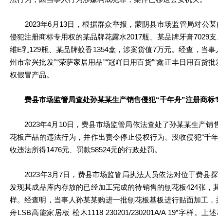
2023年6月13日，根据群众举报，蒙阴县市场监管局对公
侵犯注册商标专用权的某品牌花露水2017瓶、某品牌牙膏7029支
维E乳129瓶、某品牌蚊香1354盒，涉案货值7万元。经查，当
州市常兴批发”“荣萨家居用品”“冠吖日用百货”“鑫正丰日用百货
权假冒产品。
费县市场监管局查处孙某某生产销售侵犯“千年舟”注册商标
2023年4月10日，费县市场监管局依法查处了孙某某生产销售
花板产品的违法行为，并作出责令停止侵权行为、没收侵犯“千年舟
收违法所得1476元、罚款58524元的行政处罚。
2023年3月7日，费县市场监管局执法人员依法对位于费县
发现其成品库内存放的已经加工完成的待销售的刨花板424张，其
样。经查明，当事人孙某某购进一批刨花板基板进行贴面加工，
舟LSB高能家居板 松木1118 230201/230201A/A 19”字