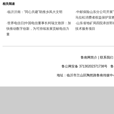
相关阅读
临沂沂南：“同心共建”助推乡风大文明
中邮保险山东分公司开展“
·
·
马拉松消费者权益保护宣
世界电信日|中国电信董事长柯瑞文致辞：加
山东省地矿局四院承担郓
·
·
快推动数字创新，为可持续发展贡献电信力
技术服务项目
量
鲁南网简介
|
联系我们
鲁公网安备 37130202371738号
鲁
地址：临沂市兰山区陶然路鲁南传媒中心 新闻热