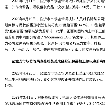
2023年7月11日，临沂市市场监管局依法查处临沂某公司
案，并作出警告、没收侵权商品、没收违法所得2290元、罚款714
2023年4月10日，临沂市市场监管局执法人员对临沂某公
册商标专用权的蛋形小型包装巧克力“魔趣盲蛋”147箱、中型包装
品“魔趣盲蛋”包装装潢为蛋形带一把手、正面构图均为上中下三
在蛋形的中间部分标注了“Moqumang EGG”英文字母，其整
力公司立体商标极为相似，其余标识与知名巧克力文字、排版、
写、大小写组合、颜色、整体视觉效果极为近似，该立体商标构
郯城县市场监管局查处杜某某未经登记包装加工侵犯注册商标
2023年4月25日，郯城县市场监管局查处杜某某涉嫌未经
的卫生用品的违法行为，责令其立即改正并依法作出罚款8万元
处罚。
2023年3月1日，根据举报线索，执法人员依法对郯城县马
发现该场所存有待销售的“爱生活夜用卫生巾”（规格：8片/包X1