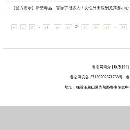
· 【警方提示】新型毒品，害惨了很多人！女性外出应酬尤其要小心
...
24
...
«
1
2
21
22
23
25
26
27
30
鲁南网简介
|
联系我们
鲁公网安备 37130202371738号
鲁
地址：临沂市兰山区陶然路鲁南传媒中心 新闻热