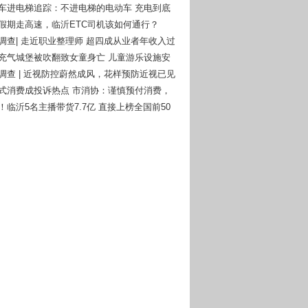
动车进电梯追踪：不进电梯的电动车 充电到底
么办？
一假期走高速，临沂ETC司机该如何通行？
者调查| 走近职业整理师 超四成从业者年收入过
庄充气城堡被吹翻致女童身亡 儿童游乐设施安
钟再次被敲响！
者调查 | 近视防控蔚然成风，花样预防近视已见
付式消费成投诉热点 市消协：谨慎预付消费，
风险意识
！临沂5名主播带货7.7亿 直接上榜全国前50