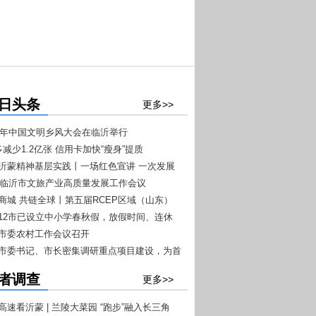
日头条
更多>>
026年中国文明乡风大会在临沂举行
多减少1.2亿张 信用卡加快“瘦身”提质
扬沂蒙精神基层实践丨一场红色宣讲 一次发展
026临沂市文旅产业高质量发展工作会议
+7”文旅融合工作推进会议召开
沂商城 共链全球丨第五届RCEP区域（山东）
商品博览会4月20日至22日在临沂举办
东12市已设立中小学春秋假，放假时间、连休
一目了然
沂市委农村工作会议召开
沂市委书记、市长密集调研重点项目建设，为首
开门红”按下快进键
者调查
更多>>
高速看沂蒙 | 兰陵大菜园 “跑步”融入长三角