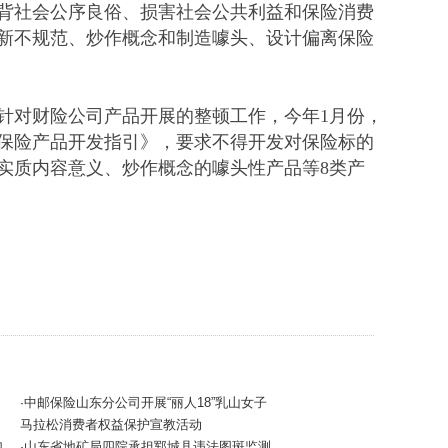
背社会公序良俗、损害社会公共利益和保险消费
新不规范、炒作概念和制造噱头、设计偏离保险
针对财险公司产品开展的整顿工作，今年1月份，
保险产品开发指引》，要求不得开发对保险标的
实质内容意义、炒作概念的噱头性产品等8类产
中邮保险山东分公司开展“丽人18”乳山女子
·
马拉松消费者权益保护宣教活动
加
山东省地矿局四院承担郓城县违法图斑监测
·