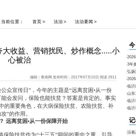
当前位置：
首页
>
法治
>
法治要闻
>
今
收益、营销扰民、炒作概念.....小
·2
心被治
·3年
·弘
编辑：鲁南网 发布时间：2017年07月10日 阅读 2911
邀约
·2
暨“1
·临
保险公众宣传日”，今年的主题是“远离贫困•从一份
进口
·山
可能会发问，保险也能扶贫？答案是肯定的。事实
安排
·临
中的重要角色，在大病保险扶贫、农险扶贫、补
·临
攻”的作用。
季“
记
？ 远离贫困•从一份保障开始
·沿着
将保险扶贫作为“十三五”期间的重中之重，引导