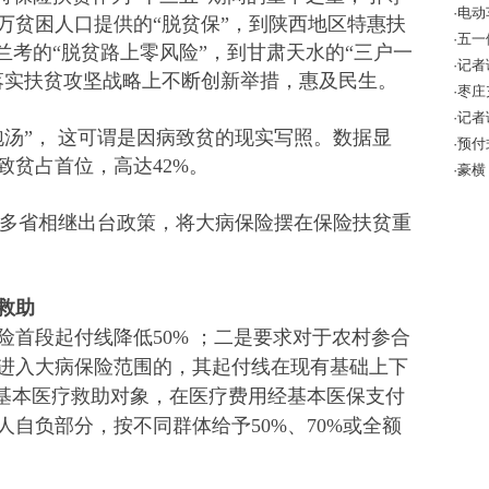
·电
万贫困人口提供的“脱贫保”，到陕西地区特惠扶
该怎
·五
兰考的“脱贫路上零风险”，到甘肃天水的“三户一
·记
落实扶贫攻坚战略上不断创新举措，惠及民生。
10万
·枣
全警
·记
泡汤”， 这可谓是因病致贫的现实写照。数据显
成效
·预
致贫占首位，高达42%。
增强
·豪横
， 多省相继出台政策，将大病保险摆在保险扶贫重
救助
险首段起付线降低50% ；二是要求对于农村参合
进入大病保险范围的，其起付线在现有基础上下
的基本医疗救助对象，在医疗费用经基本医保支付
自负部分，按不同群体给予50%、70%或全额