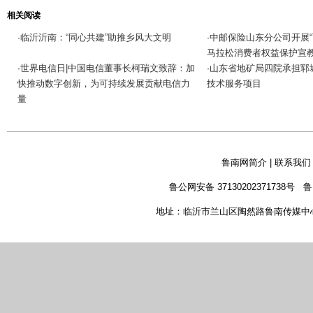
相关阅读
临沂沂南：“同心共建”助推乡风大文明
中邮保险山东分公司开展“
·
·
马拉松消费者权益保护宣
世界电信日|中国电信董事长柯瑞文致辞：加
山东省地矿局四院承担郓
·
·
快推动数字创新，为可持续发展贡献电信力
技术服务项目
量
鲁南网简介
|
联系我们
鲁公网安备 37130202371738号
鲁
地址：临沂市兰山区陶然路鲁南传媒中心 新闻热