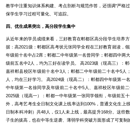
教学中注重知识体系构建、考点剖析与规范作答，还强调“严格过关
保学生学习过程可量化、可追踪。
四、优生成果突出，高分段学生集中
从近年来的学员成绩来看，三好教育在郫都区高分段学生培养方
据：高2021级：郫都区高考状元张同学全程在三好教育就读，领
年级前十名中占2席；郫都二中年级第一名曾同学；郫都四中两大
级前五名中2人，均为三好在读学员。 高2023级（现高三）：
嘉祥郫县校区年级前十名中3人；郫都二中年级前二十名中5人
人，均在三好学习。 高2024级（现高二）：郫都四中年级第一
中年级第一名徐同学及年级前二十名中5人、嘉祥校区年级前二
2025级（现高一）：郫都一中年级第一张同学领衔，年级前五十
外，高考艺考生全日制文化课上线率达到100%，普通文化生上线
日制本科冲刺）共48人，仅1人未上线，最高提升168分。这些
子生的拔高，也在中等生逆袭、薄弱学科突破方面形成了可复制