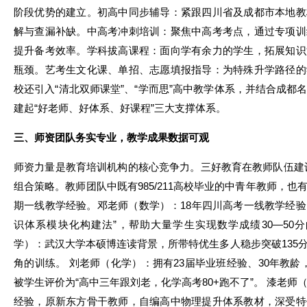
阶段优势的建立。初高中同步辅导：紧跟四川省及成都市本地教
解与查漏补缺。中高考冲刺培训：聚焦中高考考点，通过专项训
提升备考效率。学科拔高课程：面向学有余力的学生，拓展知识
瓶颈。艺考生文化课、单招、志愿填报指导：为特殊升学路径的
校还引入“清北双师课堂”、“学而思”高中教学体系，并结合成都
建起“好老师、好体系、好课程”三大支撑体系。
三、师资团队务实专业，教学成果数据可观
师资力量是教育培训机构的核心竞争力。三好教育在教师队伍建设
组合策略。教师团队中既有985/211高校毕业的中青年教师，
期一线教学经验。邓老师（数学）：18年四川高考一线教学经验，
识体系模块化构建法”，帮助大量学生实现数学成绩30—50
学）：武汉大学本硕博连读背景，所带特优生多人稳步突破135
角的训练。 刘老师（化学）：拥有23届毕业班经验、30年教龄，
被学生评价为“高中三年跟刘老，化学高考80+跑不了”。 漆老师
经验，原新东方骨干教师，自编高中物理提升体系教材，深受特