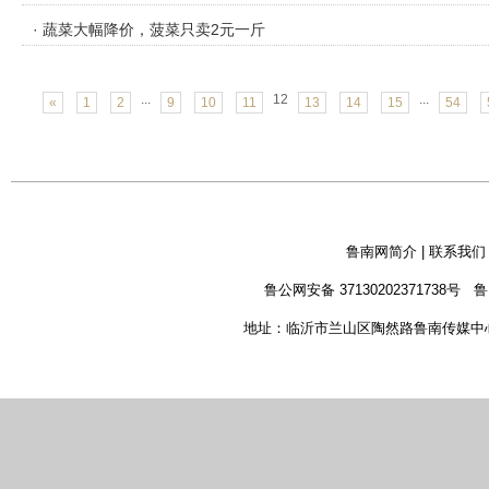
· 蔬菜大幅降价，菠菜只卖2元一斤
...
12
...
«
1
2
9
10
11
13
14
15
54
鲁南网简介
|
联系我们
鲁公网安备 37130202371738号
鲁
地址：临沂市兰山区陶然路鲁南传媒中心 新闻热