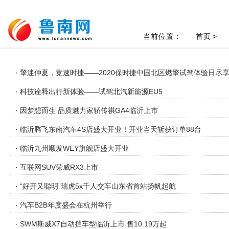
当前位置：
首页
>
· 擎迷仲夏，竞速时捷——2020保时捷中国北区燃擎试驾体验日尽
· 科技诠释出行新体验——试驾北汽新能源EU5
· 因梦想而生 品质魅力家轿传祺GA4临沂上市
· 临沂腾飞东南汽车4S店盛大开业！开业当天斩获订单88台
· 临沂九州顺发WEY旗舰店盛大开业
· 互联网SUV荣威RX3上市
· “好开又聪明”瑞虎5x千人交车山东省首站扬帆起航
· 汽车B2B年度盛会在杭州举行
· SWM斯威X7自动挡车型临沂上市 售10.19万起