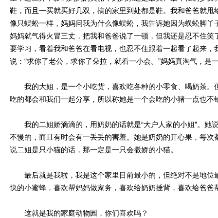
鞋，而且一买就买好几双，搞的家里到处都是鞋。我和爸爸就甩给
像只蜈蚣一样，妈妈问我为什么像蜈蚣，我告诉她因为蜈蚣脚丫
妈妈就气得火冒三丈，把我和爸爸说了一顿，但我还是忍不住笑
要学习，看着我和爸爸在看电视，也忍不住跟着一起看了起来，
说：“求你了老公，求你了朵拉，就看一小会。”妈妈真淘气，是
我的大姐，是一个小吃货，喜欢吃各种的小零食、喝奶茶。但
吃的都会和我们一起分享，所以称她是一个会吃的小猪一点也不
我的二姐娇滴滴的，用奶奶的话就是“大户人家的小姐”。她说
不慢的，而且有时会有一丢丢的害羞。她是奶奶的开心果，每次
说二姐是只小猫的话，那一定是一只会撒娇的小猫。
最后就是我啦，我是这个家里目前最小的，但绝对不是地位最
快的小蜜蜂，喜欢帮妈妈做家务，喜欢给奶奶捶背，喜欢给爸爸
这就是我的家庭动物园，你们喜欢吗？