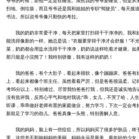
爷爷的时候，那他一定是在睡觉。虽然我的爷爷爱睡觉，但是从
扫地、倒垃圾，而且爷爷还是我和姐姐的专职“驾驶员”，每天接
书法。所以说爷爷像只勤快的考拉。
我的奶奶非常爱干净，每天把家里打扫得干干净净的。我和姐
能洗得像新的一样。她总是说：“衣服要穿得干净才会舒服！”不
菜，奶奶都会用盐水洗得干干净净，奶奶说这样吃着才健康。如
那只能是小浣熊了！我特别骄傲，我有这样的奶奶！
我的爸爸，有个大肚子，看起来很软，像个蹦蹦床。爸爸有好
上，看起来都像个班主任。虽然看着严厉，但是爸爸很温柔。记得
考95分以上，特别难过。尽管我怕爸爸打我，但我还是诚实地告
没有批评我，反而心平气和地对我说:“乖，女儿，不哭了哈，人
听课，乖乖做好老师布置的家庭做业，努力学习，下次一定会考
新鼓足了学习的劲儿。爸爸真像一头熊，特别善解人意。
我的妈妈，脸上有一些痘痘，所以妈妈买了很多护肤品，终于
里，这些并不影响妈妈的美丽，妈妈永远是最美、最年轻的少女