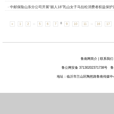
· 中邮保险山东分公司开展“丽人18”乳山女子马拉松消费者权益保
...
8
...
«
1
2
5
6
7
9
10
11
16
17
鲁南网简介
|
联系我们
鲁公网安备 37130202371738号
鲁
地址：临沂市兰山区陶然路鲁南传媒中心 新闻热