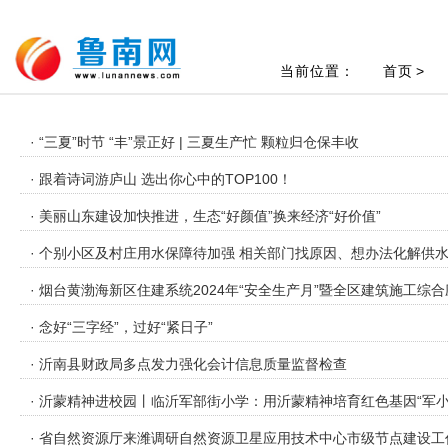
当前位置：
首页
>
· “三夏”时节 “丰”景正好 | 三夏生产忙 颗粒归仓保丰收
· 跟着诗词游庐山 选出你心中的TOP100！
· 美丽山东建设加快推进，生态“好颜值”换来经济“好价值”
· 个别小区及村庄用水保障待加强 相关部门找原因、想办法化解供
· 烟台黄渤海新区住建系统2024年“安全生产月”暨全区建筑施工综
· 念好“三字经”，过好“紧日子”
· 沂南县财政局多点发力强化会计信息质量监督检查
· 沂蒙精神进校园丨临沂军部街小学：用沂蒙精神培育红色基因“军小
· 省自然资源厅来潍调研自然资源卫星应用技术中心市级节点建设工