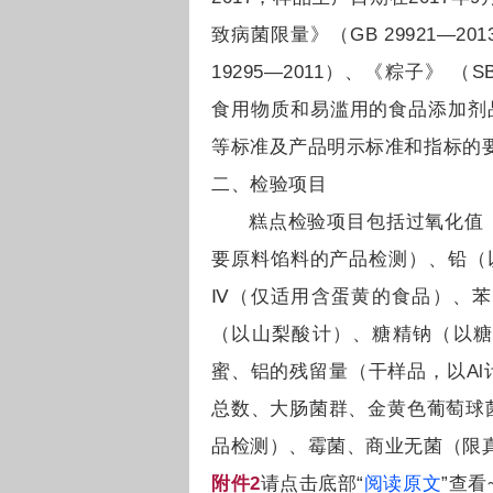
致病菌限量》（GB 29921—2
19295—2011）、《粽子》 （
食用物质和易滥用的食品添加剂品
等标准及产品明示标准和指标的
二、检验项目
糕点检验项目包括过氧化值
要原料馅料的产品检测）、铅（以
Ⅳ（仅适用含蛋黄的食品）、苯
（以山梨酸计）、糖精钠（以糖
蜜、铝的残留量（干样品，以A
总数、大肠菌群、金黄色葡萄球
品检测）、霉菌、商业无菌（限
附件2
请点击底部“
阅读原文
”查看