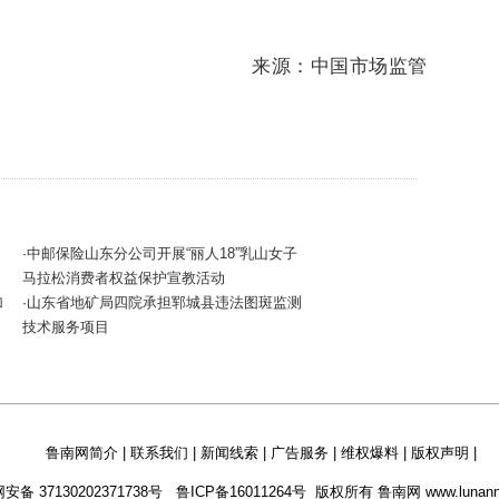
来源：中国市场监管
中邮保险山东分公司开展“丽人18”乳山女子
·
马拉松消费者权益保护宣教活动
加
山东省地矿局四院承担郓城县违法图斑监测
·
技术服务项目
鲁南网简介
|
联系我们
|
新闻线索
|
广告服务
|
维权爆料
|
版权声明
|
安备 37130202371738号
鲁ICP备16011264号
版权所有 鲁南网 www.lunann