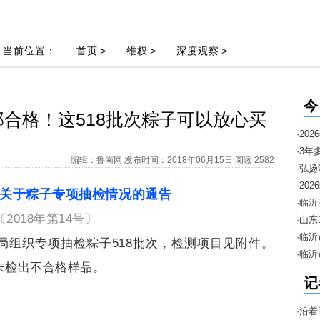
当前位置：
首页
>
维权
>
深度观察
>
今
合格！这518批次粽子可以放心买
·2
·3年
编辑：鲁南网 发布时间：2018年06月15日 阅读 2582
·弘
邀约
·2
关于粽子专项抽检情况的通告
暨“1
·临
〔2018年第14号〕
进口
·山
安排
·临
局组织专项抽检粽子518批次，检测项目见附件。
·临
未检出不合格样品。
季“
记
·沿着