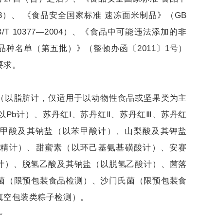
013）、 《食品安全国家标准 速冻面米制品》（GB
SB/T 10377—2004）、《食品中可能违法添加的非
种名单（第五批）》（整顿办函〔2011〕1号）
要求。
（以脂肪计，仅适用于以动物性食品或坚果类为主
Pb计）、苏丹红Ⅰ、苏丹红Ⅱ、苏丹红Ⅲ、苏丹红
甲酸及其钠盐（以苯甲酸计）、山梨酸及其钾盐
精计）、甜蜜素（以环己基氨基磺酸计）、安赛
l计）、脱氢乙酸及其钠盐（以脱氢乙酸计）、菌落
菌（限预包装食品检测）、沙门氏菌（限预包装食
真空包装类粽子检测）。
~