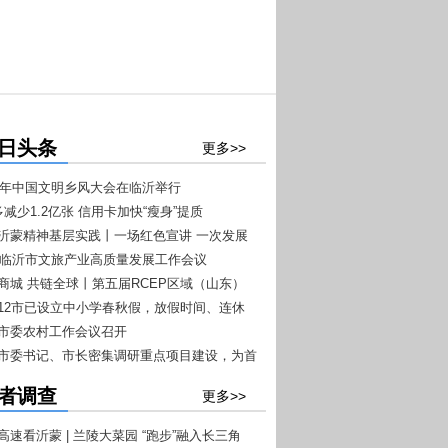
日头条
更多>>
026年中国文明乡风大会在临沂举行
多减少1.2亿张 信用卡加快“瘦身”提质
扬沂蒙精神基层实践丨一场红色宣讲 一次发展
026临沂市文旅产业高质量发展工作会议
+7”文旅融合工作推进会议召开
沂商城 共链全球丨第五届RCEP区域（山东）
商品博览会4月20日至22日在临沂举办
东12市已设立中小学春秋假，放假时间、连休
一目了然
沂市委农村工作会议召开
沂市委书记、市长密集调研重点项目建设，为首
开门红”按下快进键
者调查
更多>>
高速看沂蒙 | 兰陵大菜园 “跑步”融入长三角