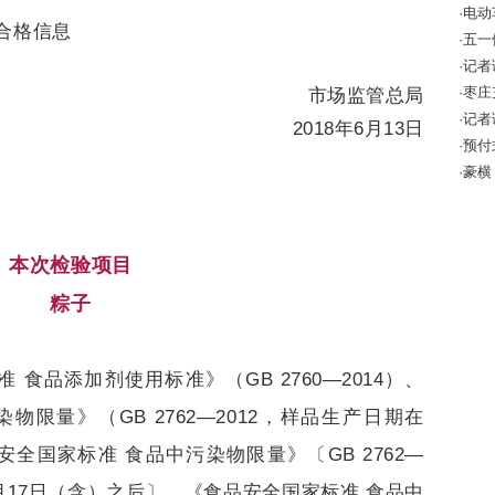
·电
合格信息
该怎
·五
·记
10万
·枣
市场监管总局
全警
·记
2018年6月13日
成效
·预
增强
·豪横
本次检验项目
粽子
食品添加剂使用标准》（GB 2760—2014）、
限量》（GB 2762—2012，样品生产日期在
品安全国家标准 食品中污染物限量》〔GB 2762—
年9月17日（含）之后〕、《食品安全国家标准 食品中