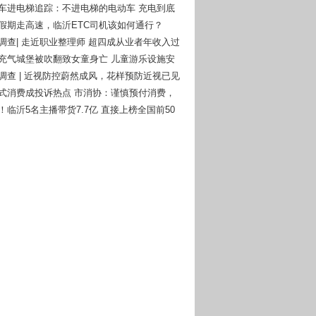
动车进电梯追踪：不进电梯的电动车 充电到底
么办？
一假期走高速，临沂ETC司机该如何通行？
者调查| 走近职业整理师 超四成从业者年收入过
庄充气城堡被吹翻致女童身亡 儿童游乐设施安
钟再次被敲响！
者调查 | 近视防控蔚然成风，花样预防近视已见
付式消费成投诉热点 市消协：谨慎预付消费，
风险意识
！临沂5名主播带货7.7亿 直接上榜全国前50