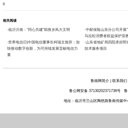
0
相关阅读
临沂沂南：“同心共建”助推乡风大文明
中邮保险山东分公司开展“
·
·
马拉松消费者权益保护宣
世界电信日|中国电信董事长柯瑞文致辞：加
山东省地矿局四院承担郓
·
·
快推动数字创新，为可持续发展贡献电信力
技术服务项目
量
鲁南网简介
|
联系我们
鲁公网安备 37130202371738号
鲁
地址：临沂市兰山区陶然路鲁南传媒中心 新闻热