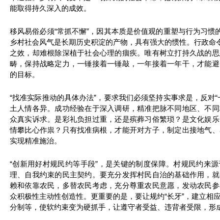
能取得持久深入的成效。
移风易俗必须“常抓不懈”，因其本质是价值观的重塑与行为习惯的
乡村社会风气是长期历史积淀的产物，具有强大的惯性。行政命令
之效，却难根除深植于社会心理的痼疾。唯有树立打持久战的思
畴，保持战略定力，一锤接着一锤敲，一年接着一年干，才能避
的目标。
“找准实际推动的具体办法”，要求我们必须坚持实事求是，反对“
土人情各异。成功经验在于深入调研，精准把脉不同地区、不同
众真实诉求。是彩礼负担过重，还是殡葬习俗繁琐？是文化娱乐
情攀比心作祟？只有找准病根，才能开对方子，制定出接地气、
实现精准施治。
“创新用好村规民约等手段”，是关键的制度保障。村规民约来
理、自我约束的民主契约。要充分发挥村民自治的基础作用，就
赖和依靠农民，多替农民考虑，充分尊重农民意愿，发动农民参
众积极性主动性创造性。更重要的是，要让规约“长牙”，建立相
分制等，使软约束变为硬抓手，让遵守者受益、违背者受限，形