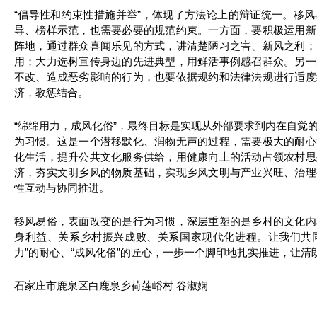
“倡导性和约束性措施并举”，体现了方法论上的辩证统一。移
导、榜样示范，也需要必要的规范约束。一方面，要积极运用新
阵地，通过群众喜闻乐见的方式，讲清楚陋习之害、新风之利；
用；大力选树宣传身边的先进典型，用鲜活事例感召群众。另一
不改、造成恶劣影响的行为，也要依据规约和法律法规进行适度
济，教惩结合。
“绵绵用力，成风化俗”，最终目标是实现从外部要求到内在自觉
为习惯。这是一个潜移默化、润物无声的过程，需要极大的耐心
化生活，提升公共文化服务供给，用健康向上的活动占领农村思
济，夯实文明乡风的物质基础，实现乡风文明与产业兴旺、治理
性互动与协同推进。
移风易俗，表面改变的是行为习惯，深层重塑的是乡村的文化内
身利益、关系乡村振兴成败、关系国家现代化进程。让我们共同
力”的耐心、“成风化俗”的匠心，一步一个脚印地扎实推进，让
石家庄市鹿泉区白鹿泉乡荷莲峪村 谷淑娴