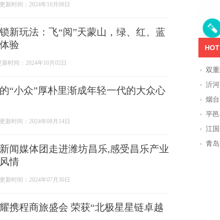
更新时间：2024年10月08日
锁新玩法：飞“阅”天蒙山，绿、红、蓝
体验
HOT
更新时间：2024年10月02日
双重
模块
沂河
的“小众”厚朴里渐成年轻一代的大众心
烟台
平邑
更新时间：2024年08月14日
环境
江国
青岛
新闻媒体团走进潍坊昌乐,感受昌乐产业
大队
风情
更新时间：2024年07月30日
耀携程商旅盛会 荣获“北极星星链卓越