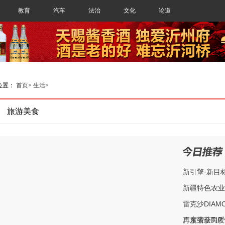
教育
汽车
法治
文化
论道
位置：
首页
>
生活
>
旅游美食
新引擎·新目
新疆特色农业
雷克沙DIAMO
再度荣获TIP
广东省全民爱
今日推荐
HOT