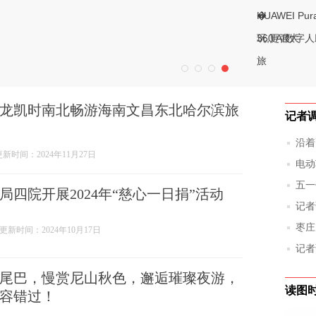
�
HUAWEI Pur
玩,更强大
360 AI
旅
龙凯时南北畅游海南文昌东北哈尔滨旅
记者
沿着
更新时间：2024年11月27日
角
电动
底该
五一
局四院开展2024年“慈心一日捐”活动
记者
入过
枣庄
更新时间：2024年10月17日
安全
记者
已见
尾巴，慢赏尼山秋色，邂逅璀璨夜游，
读图
容错过！