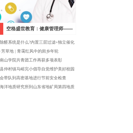
空格盛世教育：健康管理师——
新时代的黄金职业
除醛系统是什么?内置三层过滤+独立催化
的分工逻辑
·芳草地 | 青霭红风中的崮乡年轮
南山学院共青团工作再获多项表彰
县仲村镇马峪完小倡导自觉维护美好校园
会带队到高密基地进行节前安全检查
海洋地质研究所到山东省地矿局第四地质
座谈交流