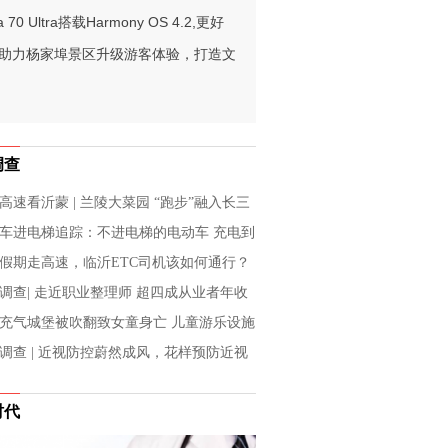
a 70 Ultra搭载Harmony OS 4.2,更好
数字人助力杨家埠景区升级游客体验，打造文
调查
高速看沂蒙 | 兰陵大菜园 “跑步”融入长三
车进电梯追踪：不进电梯的电动车 充电到
怎么办？
假期走高速，临沂ETC司机该如何通行？
调查| 走近职业整理师 超四成从业者年收
10万
充气城堡被吹翻致女童身亡 儿童游乐设施
警钟再次被敲响！
调查 | 近视防控蔚然成风，花样预防近视
成效
时代