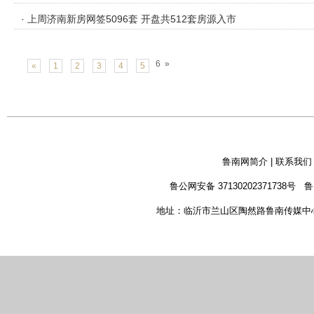
· 上周济南新房网签5096套 开盘共512套房源入市
6
»
«
1
2
3
4
5
鲁南网简介
|
联系我们
鲁公网安备 37130202371738号
鲁
地址：临沂市兰山区陶然路鲁南传媒中心 新闻热