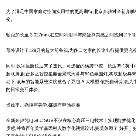
为了满足中国家庭对空间实用性的更高期待,北京奔驰对全新奔驰纯
变。
轴距加长至 3,027mm,在空间利用率与乘坐尊崇感之间找到了平
额外设计了128升的超大前备箱,为多口之家的长途出行提供更充
同时,数字座舱也迎来了迭代。可选配的横跨中控、长达39.1英寸(99
超联屏,配合多区智控星徽全景式天幕与64色氛围灯,构筑起极具未
动下,该车的智能系统深度整合了豆包 AI大模型,依托自研算法,
的日常交互体验。
当效率、操控与美学,都拥有奔驰标准
全新奔驰纯电GLC SUV不仅在核心高压三电技术上实现能效优
质感,并将百年美学基因融入数字化视觉设计,完美兼顾了“好开、