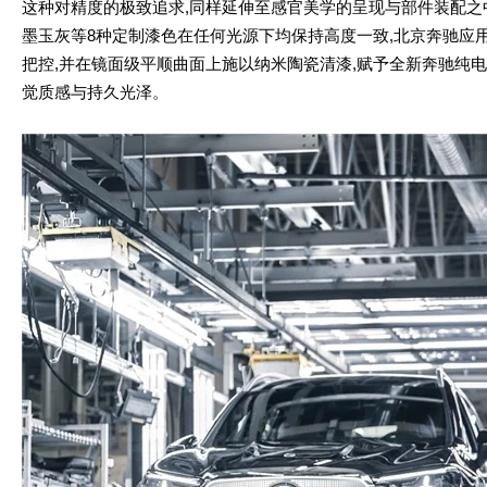
这种对精度的极致追求,同样延伸至感官美学的呈现与部件装配之
墨玉灰等8种定制漆色在任何光源下均保持高度一致,北京奔驰应
把控,并在镜面级平顺曲面上施以纳米陶瓷清漆,赋予全新奔驰纯电G
觉质感与持久光泽。