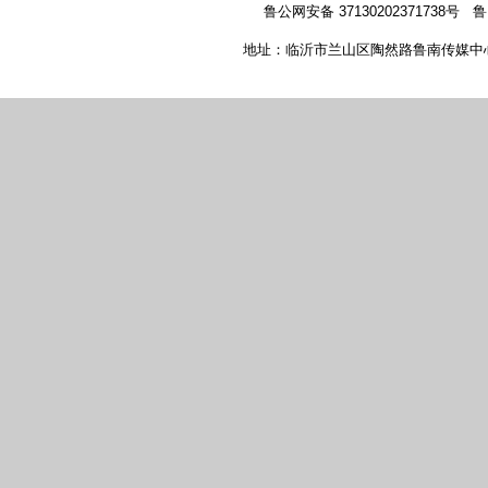
鲁公网安备 37130202371738号
鲁
地址：临沂市兰山区陶然路鲁南传媒中心 新闻热