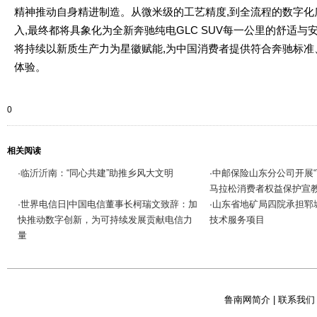
精神推动自身精进制造。从微米级的工艺精度,到全流程的数字化
入,最终都将具象化为全新奔驰纯电GLC SUV每一公里的舒适与
将持续以新质生产力为星徽赋能,为中国消费者提供符合奔驰标准
体验。
0
相关阅读
临沂沂南：“同心共建”助推乡风大文明
中邮保险山东分公司开展“
·
·
马拉松消费者权益保护宣
世界电信日|中国电信董事长柯瑞文致辞：加
山东省地矿局四院承担郓
·
·
快推动数字创新，为可持续发展贡献电信力
技术服务项目
量
鲁南网简介
|
联系我们