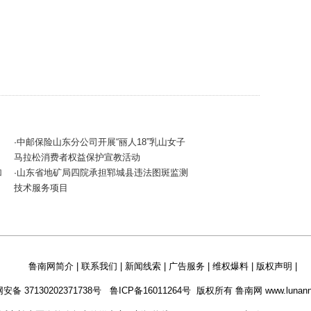
中邮保险山东分公司开展“丽人18”乳山女子
·
马拉松消费者权益保护宣教活动
加
山东省地矿局四院承担郓城县违法图斑监测
·
技术服务项目
鲁南网简介
|
联系我们
|
新闻线索
|
广告服务
|
维权爆料
|
版权声明
|
安备 37130202371738号
鲁ICP备16011264号
版权所有 鲁南网 www.lunann