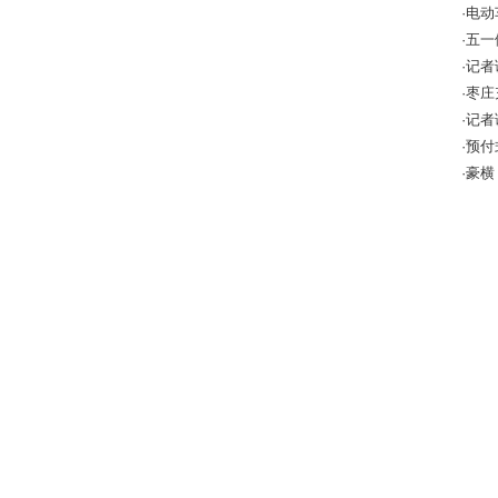
·电
该怎
·五
·记
10万
·枣
全警
·记
成效
·预
增强
·豪横