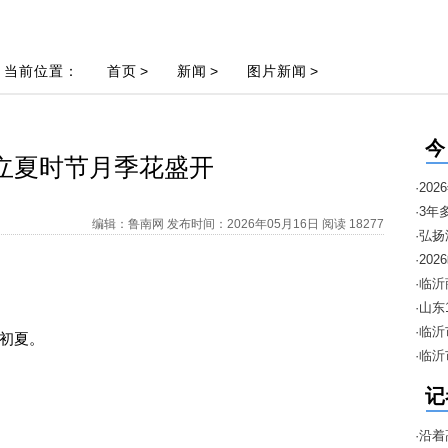
当前位置：
首页
>
新闻
>
图片新闻
>
今
立夏时节月季花盛开
·2
·3年
编辑：鲁南网 发布时间：2026年05月16日 阅读 18277
·弘
邀约
·2
暨“1
·临
进口
·山
安排
·临
初夏。
·临
季“
记
·沿着