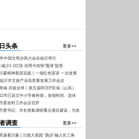
日头条
更多>>
026年中国文明乡风大会在临沂举行
多减少1.2亿张 信用卡加快“瘦身”提质
扬沂蒙精神基层实践丨一场红色宣讲 一次发展
026临沂市文旅产业高质量发展工作会议
+7”文旅融合工作推进会议召开
沂商城 共链全球丨第五届RCEP区域（山东）
商品博览会4月20日至22日在临沂举办
东12市已设立中小学春秋假，放假时间、连休
一目了然
沂市委农村工作会议召开
沂市委书记、市长密集调研重点项目建设，为首
开门红”按下快进键
者调查
更多>>
高速看沂蒙 | 兰陵大菜园 “跑步”融入长三角