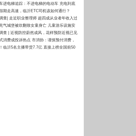
动车进电梯追踪：不进电梯的电动车 充电到底
么办？
一假期走高速，临沂ETC司机该如何通行？
者调查| 走近职业整理师 超四成从业者年收入过
庄充气城堡被吹翻致女童身亡 儿童游乐设施安
钟再次被敲响！
者调查 | 近视防控蔚然成风，花样预防近视已见
付式消费成投诉热点 市消协：谨慎预付消费，
风险意识
！临沂5名主播带货7.7亿 直接上榜全国前50