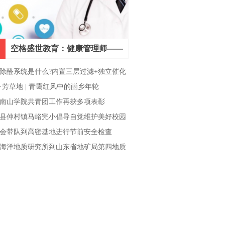
空格盛世教育：健康管理师——
新时代的黄金职业
除醛系统是什么?内置三层过滤+独立催化
的分工逻辑
·芳草地 | 青霭红风中的崮乡年轮
南山学院共青团工作再获多项表彰
县仲村镇马峪完小倡导自觉维护美好校园
会带队到高密基地进行节前安全检查
海洋地质研究所到山东省地矿局第四地质
座谈交流