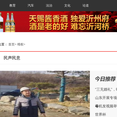
教育
汽车
法治
文化
论道
位置：
首页
>
维权
>
民声民意
“三无婚礼”
山东开展专项
�
司机发视频举
世界杯
今日推荐
HOT