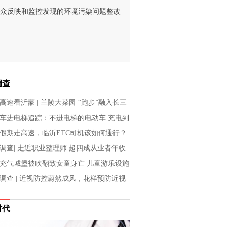
众反映和监控发现的环境污染问题整改
调查
高速看沂蒙 | 兰陵大菜园 “跑步”融入长三
车进电梯追踪：不进电梯的电动车 充电到
怎么办？
假期走高速，临沂ETC司机该如何通行？
调查| 走近职业整理师 超四成从业者年收
10万
充气城堡被吹翻致女童身亡 儿童游乐设施
警钟再次被敲响！
调查 | 近视防控蔚然成风，花样预防近视
成效
时代