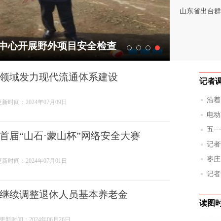
山东省出台群
中心开展野外项目安全检查
领域发力现代流通体系建设
记者
沿着
更新时间：2024年07月09日
角
电动
底该
五一
首届“山石·蒙山杯”网络安全大赛
记者
入过
枣庄
更新时间：2024年07月01日
安全
记者
已见
山东继续调整退休人员基本养老金
读图
更新时间：2024年06月26日