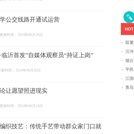
学公交线路开通试运营
HOT
更新时间：2024年06月26日
双重
模块
沂河
345·临沂首发”自媒体观察员“持证上岗”
烟台
平邑
更新时间：2024年06月26日
环境
江国
青岛
论让愿望照进现实
大队
更新时间：2024年06月24日
编织技艺：传统手艺带动群众家门口就