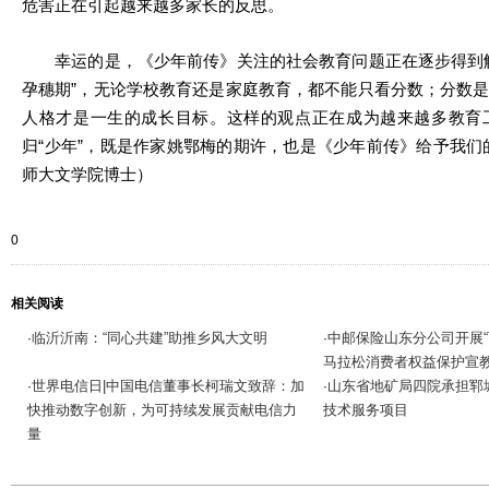
危害正在引起越来越多家长的反思。
幸运的是，《少年前传》关注的社会教育问题正在逐步得到解
孕穗期”，无论学校教育还是家庭教育，都不能只看分数；分数
人格才是一生的成长目标。这样的观点正在成为越来越多教育
归“少年”，既是作家姚鄂梅的期许，也是《少年前传》给予我们
师大文学院博士）
0
相关阅读
临沂沂南：“同心共建”助推乡风大文明
中邮保险山东分公司开展“
·
·
马拉松消费者权益保护宣
世界电信日|中国电信董事长柯瑞文致辞：加
山东省地矿局四院承担郓
·
·
快推动数字创新，为可持续发展贡献电信力
技术服务项目
量