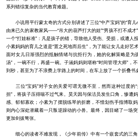
系列错综复杂的当代教育难题。
小说用平行蒙太奇的方式分别讲述了三位“中产宝妈”的“育儿
由来已久的家教家风——“吊大的葫芦打大的娃”“男孩不打不成才
一个“打娃标准”：凡是孩子的错，导致他人受伤、受损，或遭人
小素妈妈的育儿之道是“置之死地而后生”，为了能让女儿走好艺
面对女儿日渐强烈的抵触情绪与抗拒行为，她的化解策略是为孩
汤”，一碗不行，再盛一碗。子涵妈妈则堪称“时间管理大师”，
到秒，甚至为了不浪费上学路上的时间，在车上放了一个折叠书
三位“宝妈”对子女的关爱可谓无微不至，然而这种过度的“关
担”，将孩子压得喘不过气来。昊天因与保洁员发生口角，惨遭
感、郁郁寡欢；小素为了摆脱练琴的折磨，不惜划伤手指博取妈
则内心深处潜藏着一只叛逆躁动的小兽。最终，因目睹了一场突
更加剑拔弩张。
细心的读者不难发现，《少年前传》中有一个嵌套式的三角