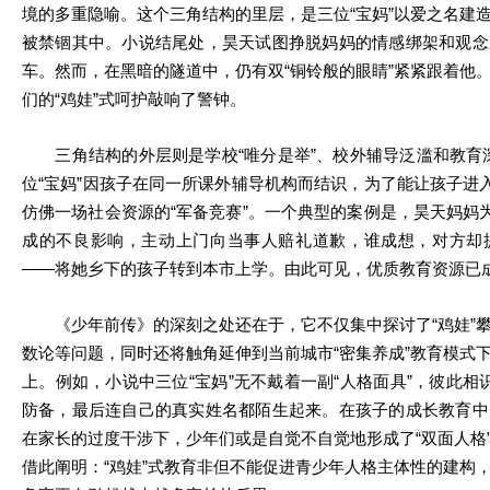
境的多重隐喻。这个三角结构的里层，是三位“宝妈”以爱之名建
被禁锢其中。小说结尾处，昊天试图挣脱妈妈的情感绑架和观念
车。然而，在黑暗的隧道中，仍有双“铜铃般的眼睛”紧紧跟着他
们的“鸡娃”式呵护敲响了警钟。
三角结构的外层则是学校“唯分是举”、校外辅导泛滥和教育深度
位“宝妈”因孩子在同一所课外辅导机构而结识，为了能让孩子进入
仿佛一场社会资源的“军备竞赛”。一个典型的案例是，昊天妈妈为
成的不良影响，主动上门向当事人赔礼道歉，谁成想，对方却
——将她乡下的孩子转到本市上学。由此可见，优质教育资源已
《少年前传》的深刻之处还在于，它不仅集中探讨了“鸡娃”攀
数论等问题，同时还将触角延伸到当前城市“密集养成”教育模式
上。例如，小说中三位“宝妈”无不戴着一副“人格面具”，彼此相
防备，最后连自己的真实姓名都陌生起来。在孩子的成长教育中
在家长的过度干涉下，少年们或是自觉不自觉地形成了“双面人格
借此阐明：“鸡娃”式教育非但不能促进青少年人格主体性的建构