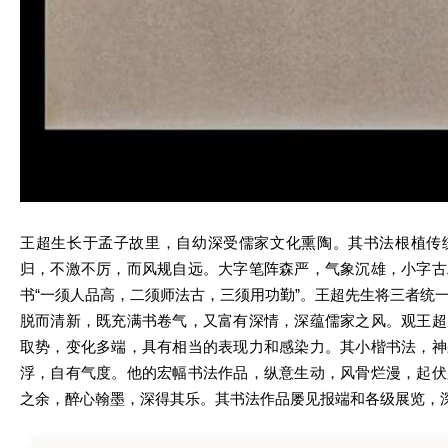
王超生长于孟子故里，自幼深受儒家文化熏陶。其书法根植传
归，不激不厉，而风规自远。大字笔阵森严，气象沉雄，小字古
书“一须人品高，二须师法古，三须用功勤”。王超先生将三者统
脱而清新，既充满书卷气，又富有深情，深蕴儒家之风。观王超
取势，变化多端，具有相当的表现力和感染力。其小楷书法，神
浮，自有气度。他的宏幅书法作品，纵意生动，风骨烂漫，起伏
之余，醉心翰墨，深得其乐。其书法作品屡见报端和各级展览，