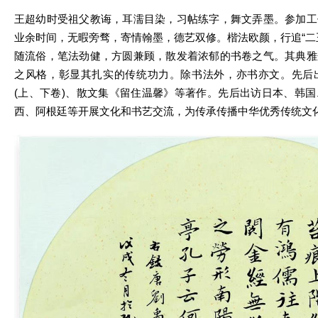
王超幼时受祖父教诲，耳濡目染，习帖练字，舞文弄墨。参加工
业余时间，无暇旁骛，寄情翰墨，德艺双修。楷法欧颜，行追“二
随流俗，笔法劲健，方圆兼顾，散发着浓郁的书卷之气。其典雅
之风格，彰显其扎实的传统功力。除书法外，亦书亦文。先后
(上、下卷)、散文集《留住温馨》等著作。先后出访日本、韩
西、阿根廷等开展文化和书艺交流，为传承传播中华优秀传统文