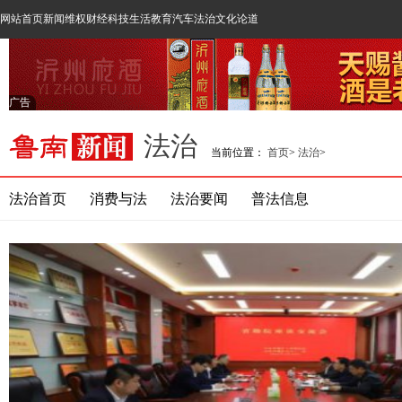
网站首页
新闻
维权
财经
科技
生活
教育
汽车
法治
文化
论道
广告
法治
当前位置：
首页
>
法治
>
法治首页
消费与法
法治要闻
普法信息
新闻频道