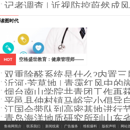
记者调查 | 近视防控蔚然
响！
读图时代
空格盛世教育：健康管理师——
HOT
新时代的黄金职业
双重除醛系统是什么?内置三
沂河·芳草地 | 青霭红风中的
烟台南山学院共青团工作再
平邑县仲村镇马峪完小倡导
江国会带队到高密基地进行
青岛海洋地质研究所到山东
鲁南网简介
|
联系我们
|
新闻线索
|
广告服务
|
维权爆料
|
版权声明
|
网站