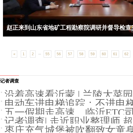
赵正来到山东省地矿工程勘察院调研并督导检查
产工作
...
«
1
2
55
56
57
58
59
60
61
62
记者调查
沿着高速看沂蒙 | 兰陵大菜园
电动车进电梯追踪：不进电梯
五一假期走高速，临沂ETC
记者调查| 走近职业整理师 
枣庄充气城堡被吹翻致女童身